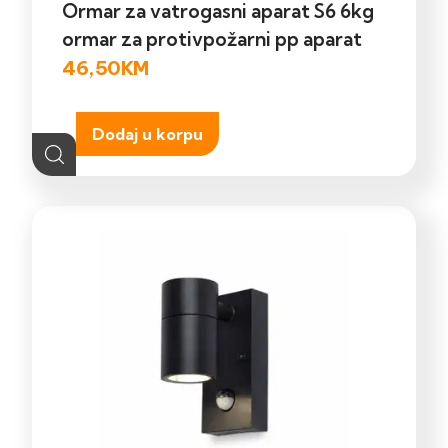
Ormar za vatrogasni aparat S6 6kg
ormar za protivpožarni pp aparat
46,50
KM
Dodaj u korpu