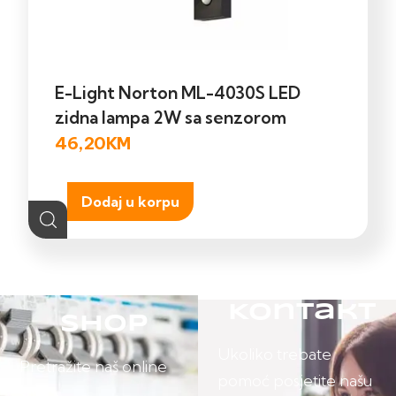
E-Light Norton ML-4030S LED
zidna lampa 2W sa senzorom
46,20
KM
Dodaj u korpu
Kontakt
Shop
Ukoliko trebate
Pretražite naš online
pomoć posjetite našu
shop.