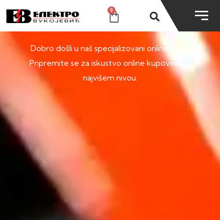
0
SHOP
Dobro došli u naš specijalizovani online shop.
Pripremite se za iskustvo online kupovine na
najvišem nivou.