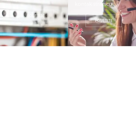
kontak stranicu.
POSJETITE
POSJETITE
Preduzeće Elektro Vukojević bavi se trgovinom