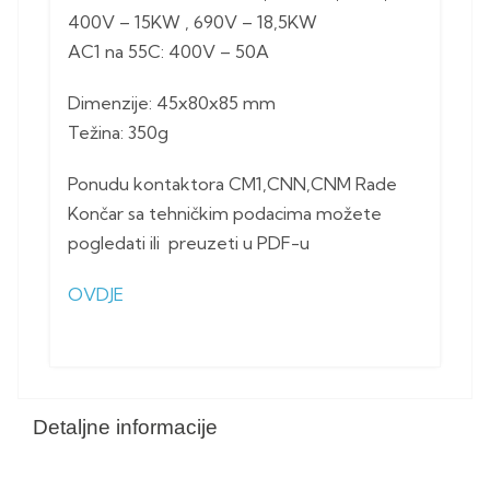
400V – 15KW , 690V – 18,5KW
AC1 na 55C: 400V – 50A
Dimenzije: 45x80x85 mm
Težina: 350g
Ponudu kontaktora CM1,CNN,CNM Rade
Končar sa tehničkim podacima možete
pogledati ili preuzeti u PDF-u
OVDJE
Detaljne informacije