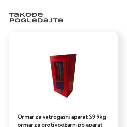
Takođe
pogledajte
Ormar za vatrogasni aparat S9 9kg
ormar za protivpožarni pp aparat