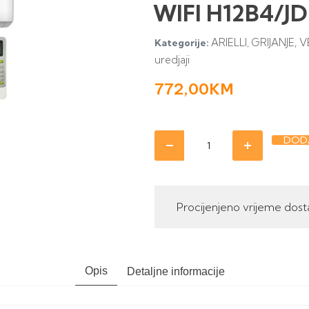
WIFI H12B4/J
ARIELLI
GRIJANJE, V
Kategorije:
,
uredjaji
772,00
KM
DODA
Procijenjeno vrijeme dost
Opis
Detaljne informacije