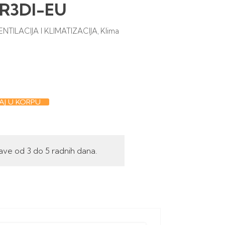
DR3DI-EU
ENTILACIJA I KLIMATIZACIJA
Klima
,
J U KORPU
ave od 3 do 5 radnih dana.