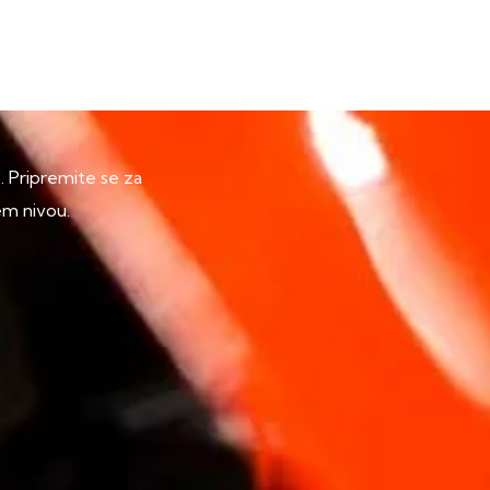
p. Pripremite se za
em nivou.