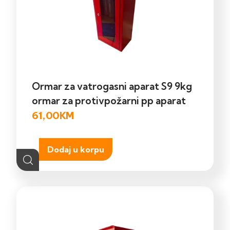
Ormar za vatrogasni aparat S9 9kg
ormar za protivpožarni pp aparat
61,00
KM
Dodaj u korpu