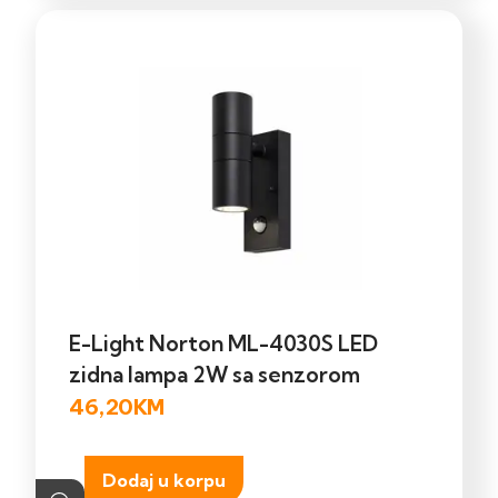
E-Light Norton ML-4030S LED
zidna lampa 2W sa senzorom
46,20
KM
Dodaj u korpu