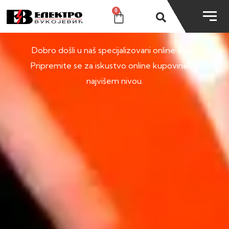
0
SHOP
Dobro došli u naš specijalizovani online shop.
Pripremite se za iskustvo online kupovine na
najvišem nivou.