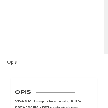
Opis
OPIS
VIVAX M Design klima uređaj ACP-
09CH25AEMIs R32
pruža visok nivo