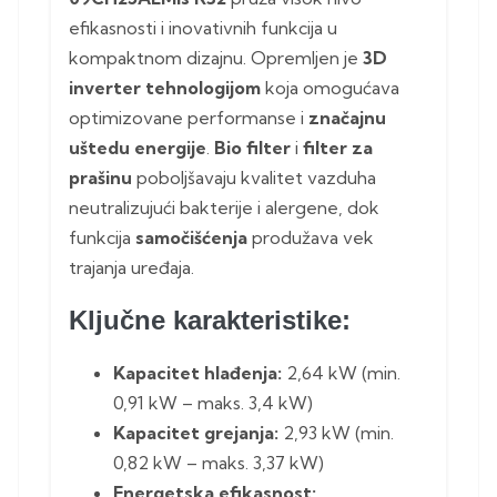
efikasnosti i inovativnih funkcija u
kompaktnom dizajnu. Opremljen je
3D
inverter tehnologijom
koja omogućava
optimizovane performanse i
značajnu
uštedu energije
.
Bio filter
i
filter za
prašinu
poboljšavaju kvalitet vazduha
neutralizujući bakterije i alergene, dok
funkcija
samočišćenja
produžava vek
trajanja uređaja.
Ključne karakteristike:
Kapacitet hlađenja:
2,64 kW (min.
0,91 kW – maks. 3,4 kW)
Kapacitet grejanja:
2,93 kW (min.
0,82 kW – maks. 3,37 kW)
Energetska efikasnost: