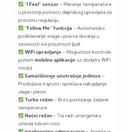
“I Feel” senzor
– Merenje temperature
u prostoriji pomoću daljinskog upravljača za
preciznu regulaciju.
“Follow Me” funkcija
– Automatsko
podešavanje snage i pravca duvanja u
zavisnosti od prisutnosti ljudi.
WiFi upravljanje
– Mogućnost kontrole
putem
mobilne aplikacije
uz dodatni WiFi
modul.
Samočišćenje unutrašnje jedinice
–
Produžava trajnost i sprečava nakupljanje
vlage i plesni.
Turbo režim
– Brzo postizanje željene
temperature.
Noćni režim
– Tiši rad i energetska
ušteda tokom noći.
Inteligentno odmrzavanje
– Sprečava