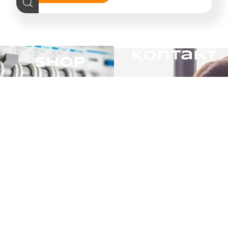
Kontakt
Shop
Ukoliko trebate
Pretražite naš online
pomoć posjetite našu
shop.
kontak stranicu.
POSJETITE
POSJETITE