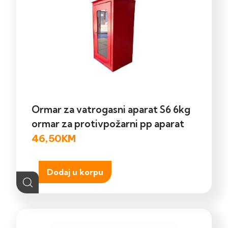
Ormar za vatrogasni aparat S6 6kg
ormar za protivpožarni pp aparat
46,50
KM
Dodaj u korpu