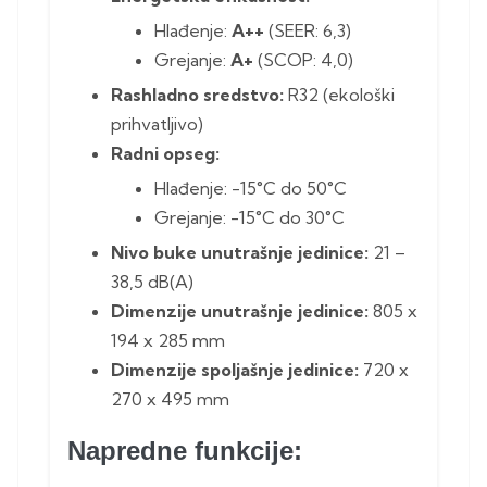
Hlađenje:
A++
(SEER: 6,3)
Grejanje:
A+
(SCOP: 4,0)
Rashladno sredstvo:
R32 (ekološki
prihvatljivo)
Radni opseg:
Hlađenje: -15°C do 50°C
Grejanje: -15°C do 30°C
Nivo buke unutrašnje jedinice:
21 –
38,5 dB(A)
Dimenzije unutrašnje jedinice:
805 x
194 x 285 mm
Dimenzije spoljašnje jedinice:
720 x
270 x 495 mm
Napredne funkcije: