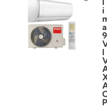
l
i
a
I