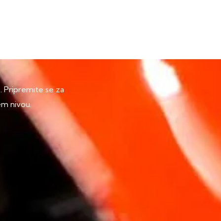
p. Pripremite se za
em nivou.