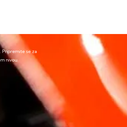
p. Pripremite se za
em nivou.