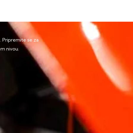
p. Pripremite se za
em nivou.