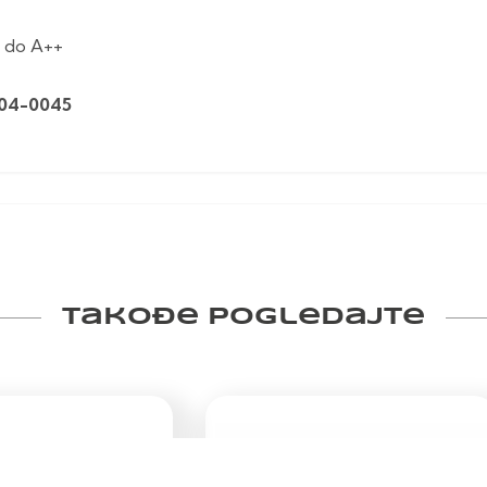
E do A++
004-0045
Takođe pogledajte