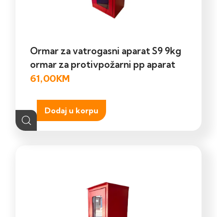
Ormar za vatrogasni aparat S9 9kg
ormar za protivpožarni pp aparat
61,00
KM
Dodaj u korpu