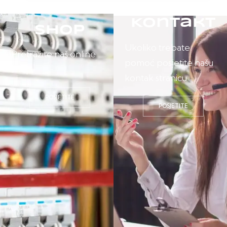
Kontakt
Shop
Ukoliko trebate
Pretražite naš online
pomoć posjetite našu
shop.
kontak stranicu.
POSJETITE
POSJETITE