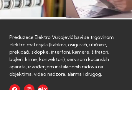
Preduzeće Elektro Vukojević bavi se trgovinom
elektro materijala (kablovi, osigurači, utičnice,
prekidači, sklopke, interfoni, kamere, šifratori,
bojleri, klime, konvektori), servisom kućanskih
aparata, izvođenjem instalacionih radova na
objektima, video nadzora, alarma i drugog.
Kontakt
+387 66 459-979
elektrovukojevic@gmail.com