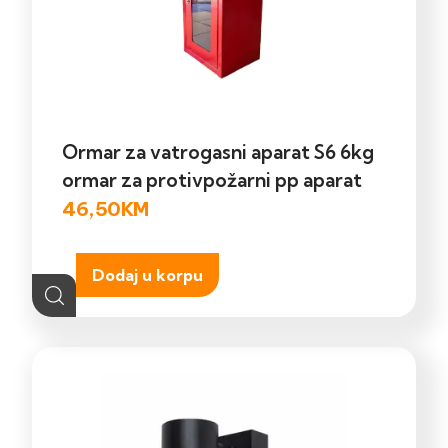
Ormar za vatrogasni aparat S6 6kg
ormar za protivpožarni pp aparat
46,50
KM
Dodaj u korpu