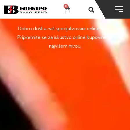
0
SHOP
Dobro došli u naš specijalizovani online shop.
Pripremite se za iskustvo online kupovine na
najvišem nivou.