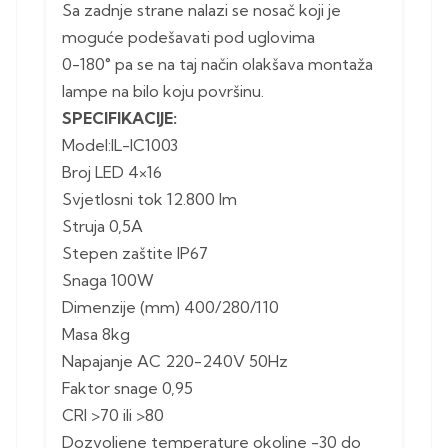
Sa zadnje strane nalazi se nosač koji je
moguće podešavati pod uglovima
0-180° pa se na taj način olakšava montaža
lampe na bilo koju površinu.
SPECIFIKACIJE:
Model:IL-IC1003
Broj LED 4×16
Svjetlosni tok 12.800 lm
Struja 0,5A
Stepen zaštite IP67
Snaga 100W
Dimenzije (mm) 400/280/110
Masa 8kg
Napajanje AC 220-240V 50Hz
Faktor snage 0,95
CRI >70 ili >80
Dozvoljene temperature okoline -30 do