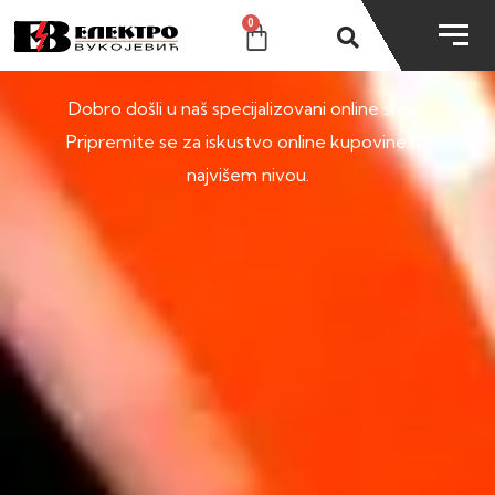
0
SHOP
Dobro došli u naš specijalizovani online shop.
Pripremite se za iskustvo online kupovine na
najvišem nivou.