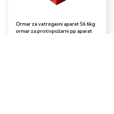
Ormar za vatrogasni aparat S6 6kg
ormar za protivpožarni pp aparat
46,50
KM
Dodaj u korpu