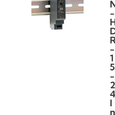
-
-
1
5
-
I