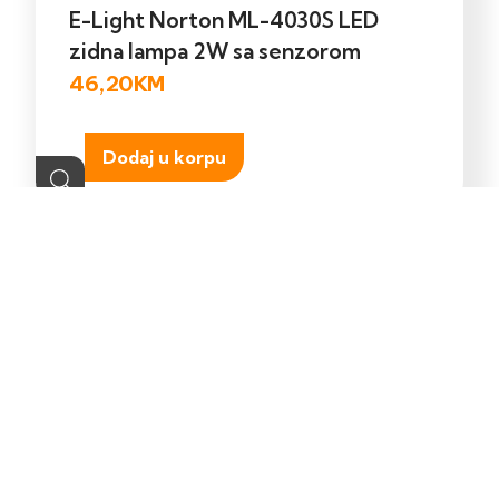
E-Light Norton ML-4030S LED
zidna lampa 2W sa senzorom
46,20
KM
Dodaj u korpu
Kontakt
Shop
Ukoliko trebate
Pretražite naš online
pomoć posjetite našu
shop.
kontak stranicu.
POSJETITE
POSJETITE