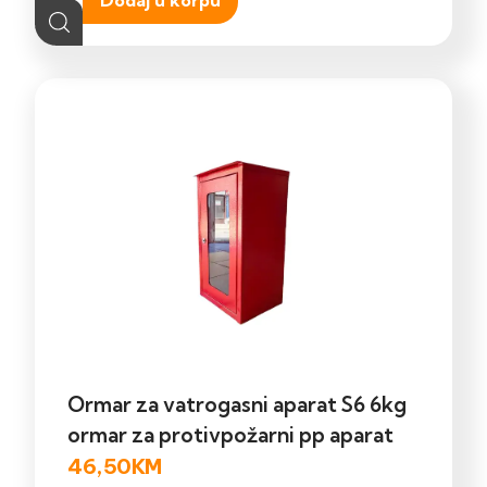
Dodaj u korpu
Ormar za vatrogasni aparat S6 6kg
ormar za protivpožarni pp aparat
46,50
KM