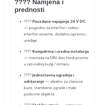
????
Namjena i
prednosti
????
Pouzdano napajanje 24 V DC
— pogodno za interfon i video-
interfon sisteme, dodatnu opremu i
uređaje
????
Kompaktna i uredna instalacija
— montaža na DIN-šinu štedi prostor
u razvodnoj kutiji / ormaru
????️
Jednostavna ugradnja i
održavanje
— idealno za stanove,
kuće, stambene zgrade i male
poslovne objekte