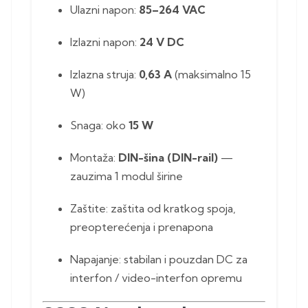
Ulazni napon:
85–264 VAC
Izlazni napon:
24 V DC
Izlazna struja:
0,63 A
(maksimalno 15
W)
Snaga: oko
15 W
Montaža:
DIN-šina (DIN-rail)
—
zauzima 1 modul širine
Zaštite: zaštita od kratkog spoja,
preopterećenja i prenapona
Napajanje: stabilan i pouzdan DC za
interfon / video-interfon opremu