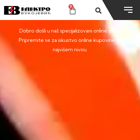
0
SHOP
Dobro došli u naš specijalizovani online shop.
Pripremite se za iskustvo online kupovine na
najvišem nivou.