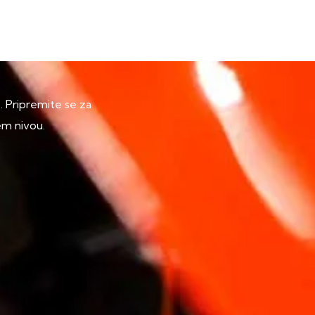
p. Pripremite se za
em nivou.