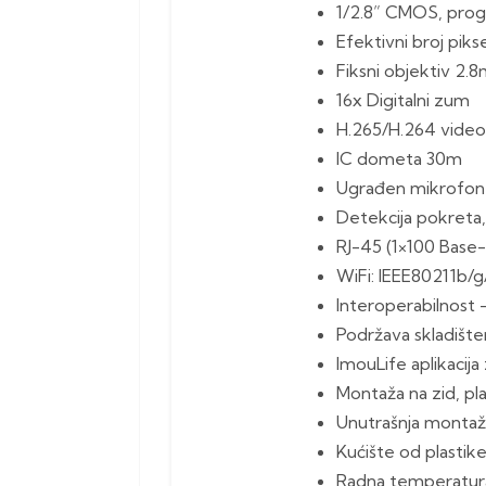
1/2.8” CMOS, prog
Efektivni broj piks
Fiksni objektiv 2.
16x Digitalni zum
H.265/H.264 video 
IC dometa 30m
Ugrađen mikrofon
Detekcija pokreta, 
RJ-45 (1×100 Base-
WiFi: IEEE80211b/g
Interoperabilnost
Podržava skladišt
ImouLife aplikacij
Montaža na zid, pla
Unutrašnja montaž
Kućište od plastik
Radna temperatu