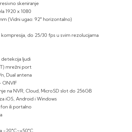
resivno skeniranje
ela 1920 x 1080
8mm (Vidni ugao: 92° horizontalno)
kompresija, do 25/30 fps u svim rezolucijama
detekcija ljudi
T) mrežni port
/n, Dual antena
 – ONVIF
enje na NVR, Cloud, MicroSD slot do 256GB
a za iOS, Android i Windows
fon ili portalno
a
e
ra -20°C~+50°C