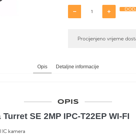
DODA
Procijenjeno vrijeme dost
Opis
Detaljne informacije
OPIS
Turret SE 2MP IPC-T22EP WI-FI
l IC kamera