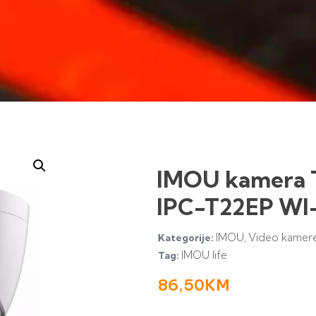
IMOU kamera 
IPC-T22EP WI-
IMOU
Video kamer
Kategorije:
,
IMOU life
Tag:
86,50
KM