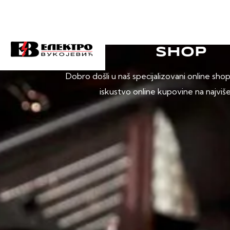
SHOP
Dobro došli u naš specijalizovani online sho
iskustvo online kupovine na najviš