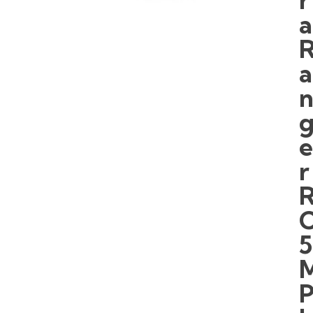
r
a
a
r
5