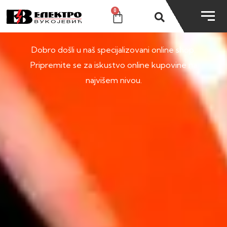
0
SHOP
Dobro došli u naš specijalizovani online shop.
Pripremite se za iskustvo online kupovine na
najvišem nivou.