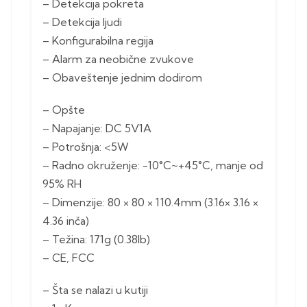
– Detekcija pokreta
– Detekcija ljudi
– Konfigurabilna regija
– Alarm za neobične zvukove
– Obaveštenje jednim dodirom
– Opšte
– Napajanje: DC 5V1A
– Potrošnja: <5W
– Radno okruženje: -10°C~+45°C, manje od
95% RH
– Dimenzije: 80 × 80 × 110.4mm (3.16× 3.16 ×
4.36 inča)
– Težina: 171g (0.38lb)
– CE, FCC
– Šta se nalazi u kutiji