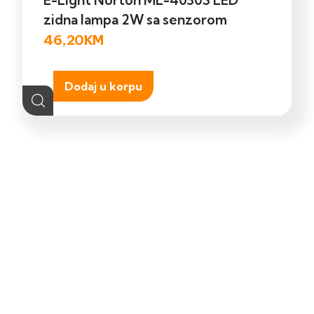
zidna lampa 2W sa senzorom
46,20
KM
Dodaj u korpu
Kontakt
Shop
Ukoliko trebate
Pretražite naš online
pomoć posjetite našu
shop.
kontak stranicu.
POSJETITE
POSJETITE