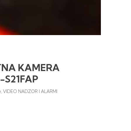
TNA KAMERA
C-S21FAP
e
VIDEO NADZOR I ALARMI
,