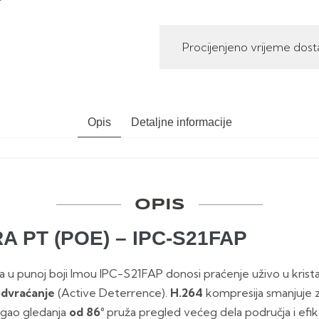
Procijenjeno vrijeme dost
Opis
Detaljne informacije
OPIS
 PT (POE) – IPC-S21FAP
 u punoj boji Imou IPC-S21FAP donosi praćenje uživo u krist
odvraćanje
(Active Deterrence).
H.264
kompresija smanjuje z
Ugao gledanja
od 86°
pruža pregled većeg dela područja i efi