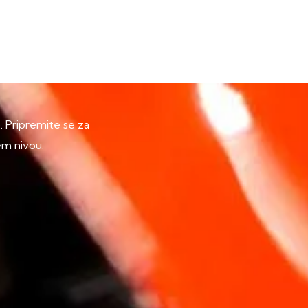
p. Pripremite se za
em nivou.