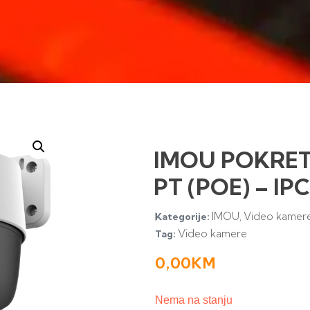
IMOU POKRE
PT (POE) – IP
IMOU
Video kamer
Kategorije:
,
Video kamere
Tag:
0,00
KM
Nema na stanju