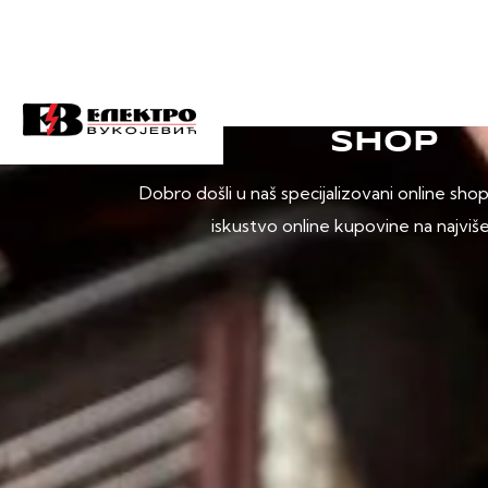
SHOP
Dobro došli u naš specijalizovani online sho
iskustvo online kupovine na najviš