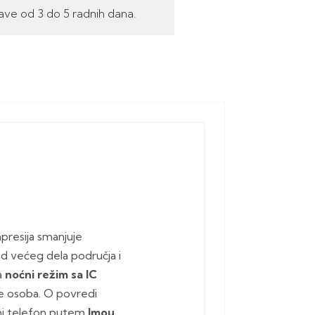
ave od 3 do 5 radnih dana.
resija smanjuje
 većeg dela područja i
a
noćni režim sa IC
je osoba. O povredi
ni telefon putem
Imou