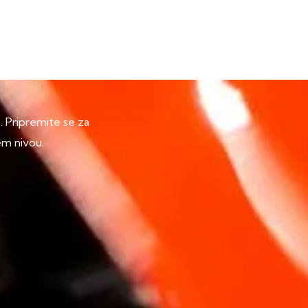
p. Pripremite se za
em nivou.