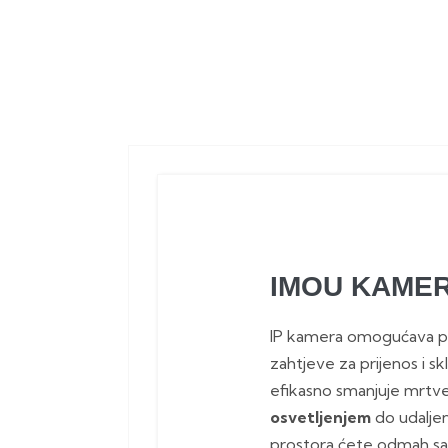
IMOU KAMERA
IP kamera omogućava pr
zahtjeve za prijenos i s
efikasno smanjuje mrtve
osvetljenjem
do udaljen
prostora ćete odmah s