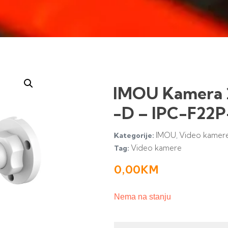
IMOU Kamera 
-D – IPC-F22
IMOU
Video kamer
Kategorije:
,
Video kamere
Tag:
0,00
KM
Nema na stanju