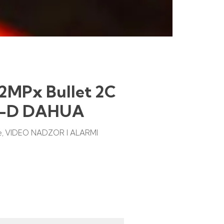
2MPx Bullet 2C
P-D DAHUA
e
VIDEO NADZOR I ALARMI
,