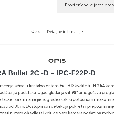
Procijenjeno vrijeme dost
Opis
Detaljne informacije
OPIS
 Bullet 2C -D – IPC-F22P-D
aćenje uživo u kristalno čistom
Full HD
kvalitetu.
H.264
komp
kladištenje podataka. Ugao gledanja
od 98°
omogućava pregled
 tačke. Za snimanje jasnog videa čak iu potpunom mraku, im
osti od 30 m. Dostupni su i detekcija pokreta i prepoznavan
aznati putem
obavijesti
koju će vam kamera poslati na mobil