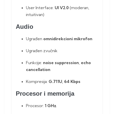
User Interface:
UI V2.0
(moderan,
intuitivan)
Audio
Ugrađen
omnidirekcioni mikrofon
Ugrađen zvučnik
Funkcije:
noise suppression
,
echo
cancellation
Kompresija:
G.711U, 64 Kbps
Procesor i memorija
Procesor:
1 GHz