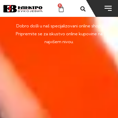
0
SHOP
Dobro došli u naš specijalizovani online shop.
Pripremite se za iskustvo online kupovine na
najvišem nivou.