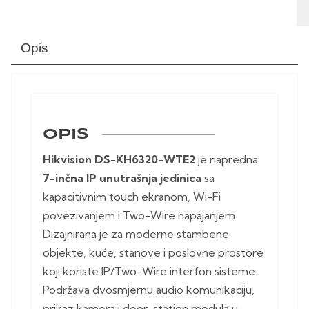
Opis
OPIS
Hikvision DS-KH6320-WTE2
je napredna
7-inčna IP unutrašnja jedinica
sa
kapacitivnim touch ekranom, Wi-Fi
povezivanjem i Two-Wire napajanjem.
Dizajnirana je za moderne stambene
objekte, kuće, stanove i poslovne prostore
koji koriste IP/Two-Wire interfon sisteme.
Podržava dvosmjernu audio komunikaciju,
prikaz kamera i door-station modula u