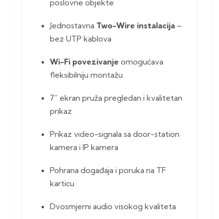
poslovne objekte
Jednostavna
Two-Wire instalacija
–
bez UTP kablova
Wi-Fi povezivanje
omogućava
fleksibilniju montažu
7” ekran pruža pregledan i kvalitetan
prikaz
Prikaz video-signala sa door-station
kamera i IP kamera
Pohrana događaja i poruka na TF
karticu
Dvosmjerni audio visokog kvaliteta