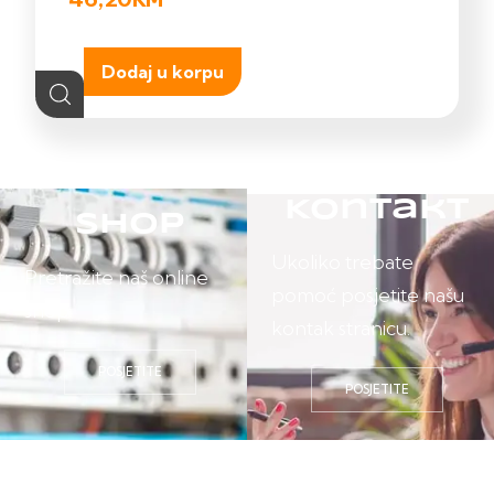
Dodaj u korpu
Kontakt
Shop
Ukoliko trebate
Pretražite naš online
pomoć posjetite našu
shop.
kontak stranicu.
POSJETITE
POSJETITE