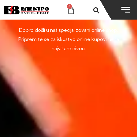
0
SHOP
Dobro došli u naš specijalizovani online shop.
Pripremite se za iskustvo online kupovine na
najvišem nivou.