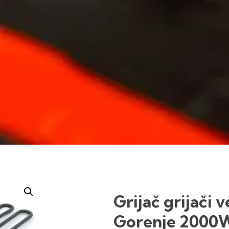
Grijač grijači 
Gorenje 2000