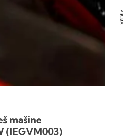
PIK.BA
veš mašine
W (IEGVM003)