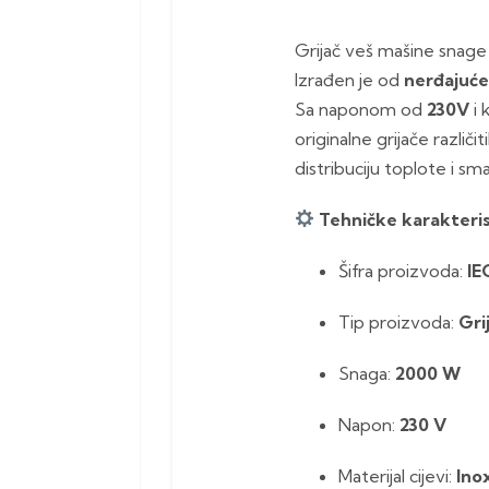
Grijač veš mašine snag
Izrađen je od
nerđajuće
Sa naponom od
230V
i 
originalne grijače razli
distribuciju toplote i sm
Tehničke karakteri
Šifra proizvoda:
I
Tip proizvoda:
Gri
Snaga:
2000 W
Napon:
230 V
Materijal cijevi:
Inox