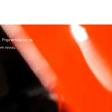
p. Pripremite se za
em nivou.