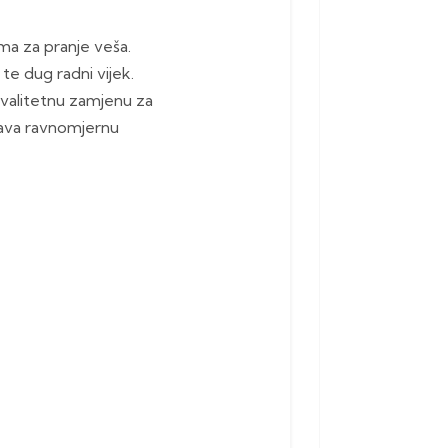
ma za pranje veša.
te dug radni vijek.
kvalitetnu zamjenu za
ućava ravnomjernu