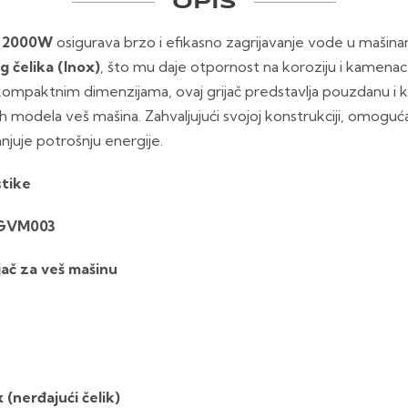
OPIS
e
2000W
osigurava brzo i efikasno zagrijavanje vode u mašina
g čelika (Inox)
, što mu daje otpornost na koroziju i kamenac 
kompaktnim dimenzijama, ovaj grijač predstavlja pouzdanu i 
čitih modela veš mašina. Zahvaljujući svojoj konstrukciji, omog
anjuje potrošnju energije.
stike
EGVM003
jač za veš mašinu
 (nerđajući čelik)