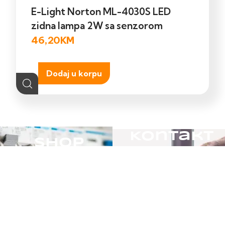
E-Light Norton ML-4030S LED
zidna lampa 2W sa senzorom
46,20
KM
Dodaj u korpu
Kontakt
Shop
Ukoliko trebate
Pretražite naš online
pomoć posjetite našu
shop.
kontak stranicu.
POSJETITE
POSJETITE