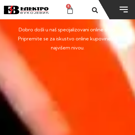
0
SHOP
Dobro došli u naš specijalizovani online shop.
Pripremite se za iskustvo online kupovine na
najvišem nivou.