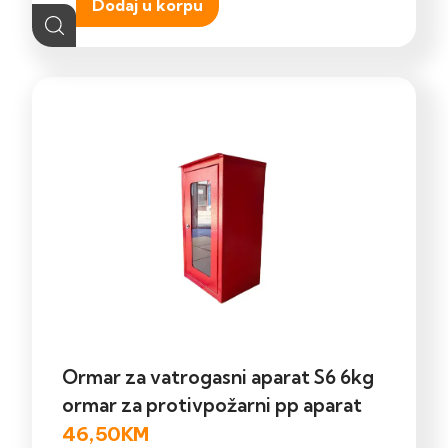
Dodaj u korpu
Ormar za vatrogasni aparat S6 6kg
ormar za protivpožarni pp aparat
46,50
KM