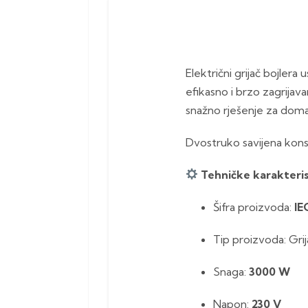
Električni grijač bojler
efikasno i brzo zagrij
snažno rješenje za dom
Dvostruko savijena kons
Tehničke karakteri
Šifra proizvoda:
IE
Tip proizvoda: Grij
Snaga:
3000 W
Napon:
230 V