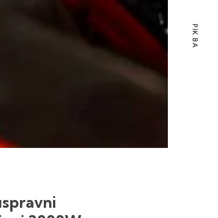
PIK.BA
uspravni