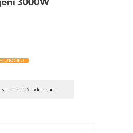
ijeni 3000W
J U KORPU
ave od 3 do 5 radnih dana.