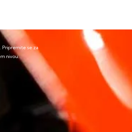
p. Pripremite se za
em nivou.