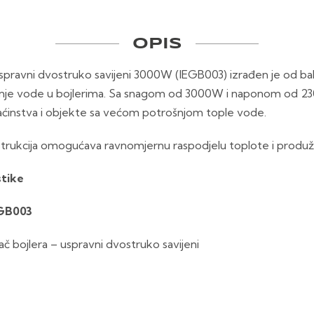
OPIS
a uspravni dvostruko savijeni 3000W (IEGB003) izrađen je od bak
avanje vode u bojlerima. Sa snagom od 3000W i naponom od 2
aćinstva i objekte sa većom potrošnjom tople vode.
trukcija omogućava ravnomjernu raspodjelu toplote i produžava
stike
GB003
ač bojlera – uspravni dvostruko savijeni