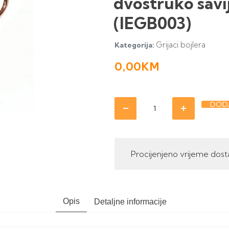
dvostruko sav
(IEGB003)
Grijaci bojlera
Kategorija:
0,00
KM
DODA
Procijenjeno vrijeme dost
Opis
Detaljne informacije