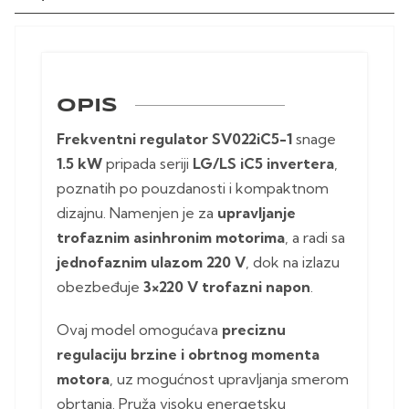
OPIS
Frekventni regulator SV022iC5-1
snage
1.5 kW
pripada seriji
LG/LS iC5 invertera
,
poznatih po pouzdanosti i kompaktnom
dizajnu. Namenjen je za
upravljanje
trofaznim asinhronim motorima
, a radi sa
jednofaznim ulazom 220 V
, dok na izlazu
obezbeđuje
3×220 V trofazni napon
.
Ovaj model omogućava
preciznu
regulaciju brzine i obrtnog momenta
motora
, uz mogućnost upravljanja smerom
obrtanja. Pruža visoku energetsku