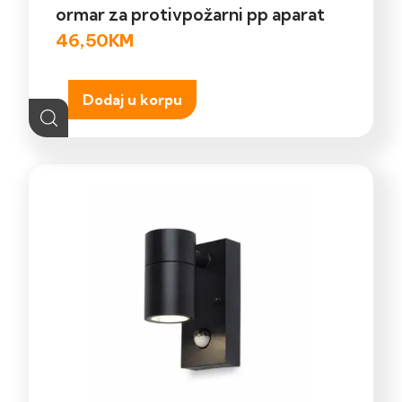
ormar za protivpožarni pp aparat
46,50
KM
Dodaj u korpu