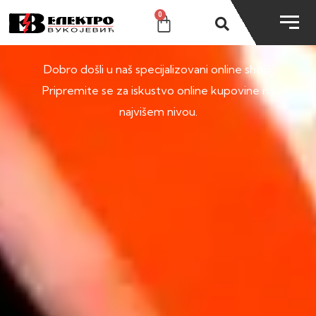
0
SHOP
Dobro došli u naš specijalizovani online shop.
Pripremite se za iskustvo online kupovine na
najvišem nivou.