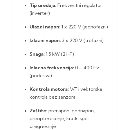
Tip uređaja:
Frekventni regulator
(inverter)
Ulazni napon:
1 x 220 V (jednofazni)
Izlazni napon:
3 x 220 V (trofazni)
Snaga:
1.5 kW (2 HP)
Izlazna frekvencija:
0 – 400 Hz
(podesiva)
Kontrola motora:
V/F i vektorska
kontrola bez senzora
Zaštite:
prenapon, podnapon,
preopterećenje, kratki spoj,
pregrevanje