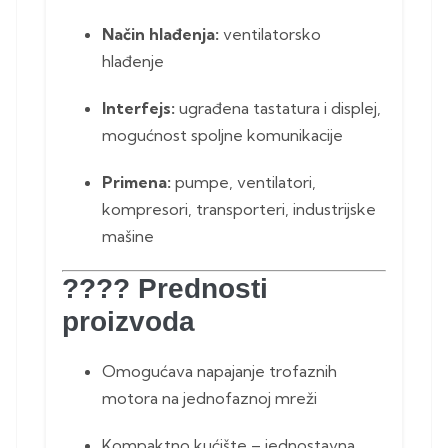
Način hlađenja:
ventilatorsko
hlađenje
Interfejs:
ugrađena tastatura i displej,
mogućnost spoljne komunikacije
Primena:
pumpe, ventilatori,
kompresori, transporteri, industrijske
mašine
???? Prednosti
proizvoda
Omogućava napajanje trofaznih
motora na jednofaznoj mreži
Kompaktno kućište – jednostavna