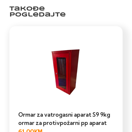
Takođe
pogledajte
Ormar za vatrogasni aparat S9 9kg
ormar za protivpožarni pp aparat
61,00
KM