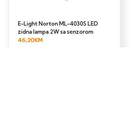
E-Light Norton ML-4030S LED
zidna lampa 2W sa senzorom
46,20
KM
Dodaj u korpu
Kontakt
Shop
Ukoliko trebate
Pretražite naš online
pomoć posjetite našu
shop.
kontak stranicu.