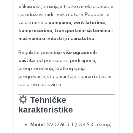
efikasnost, smanjuje troškove eksploatacije
i produžava radni vek motora. Pogodan je
za primene u
pumpama, ventilatorima,
kompresorima, transportnim sistemima i
mašinama u industriji i zanatstvu
.
Regulator poseduje
više ugrađenih
zaštita
: od prenapona, podnapona,
preopterećenja, kratkog spoja i
pregrevanja, što garantuje siguran i stabilan
rad u svim uslovima.
Tehničke
karakteristike
Model:
SV022iC5-1 (LG/LS iC5 serija)