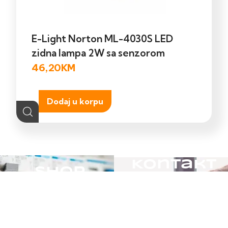
E-Light Norton ML-4030S LED
zidna lampa 2W sa senzorom
46,20
KM
Dodaj u korpu
Kontakt
Shop
Ukoliko trebate
Pretražite naš online
pomoć posjetite našu
shop.
kontak stranicu.