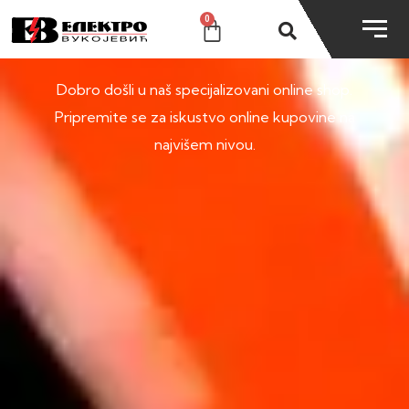
0
SHOP
Dobro došli u naš specijalizovani online shop.
Pripremite se za iskustvo online kupovine na
najvišem nivou.