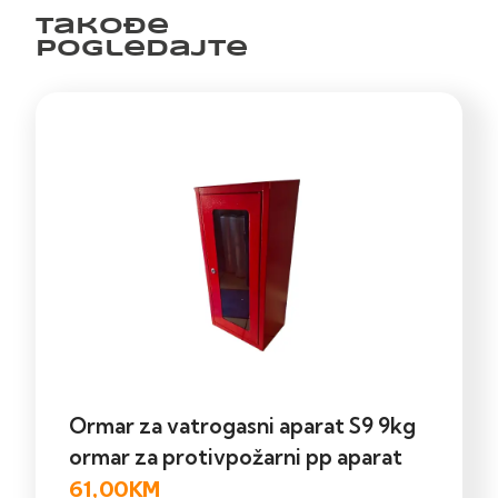
Takođe
pogledajte
Ormar za vatrogasni aparat S9 9kg
ormar za protivpožarni pp aparat
61,00
KM