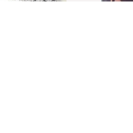
Pretražite naš online
pomoć posjetite našu
shop.
kontak stranicu.
POSJETITE
POSJETITE