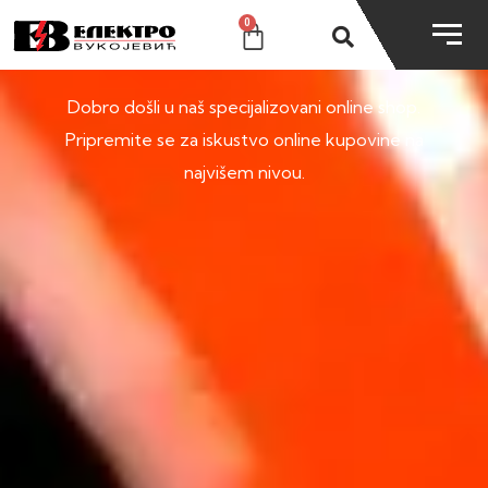
0
SHOP
Dobro došli u naš specijalizovani online shop.
Pripremite se za iskustvo online kupovine na
najvišem nivou.