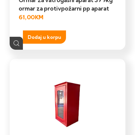
Ormar za vatrogasni aparat S9 9kg
ormar za protivpožarni pp aparat
61,00
KM
Dodaj u korpu