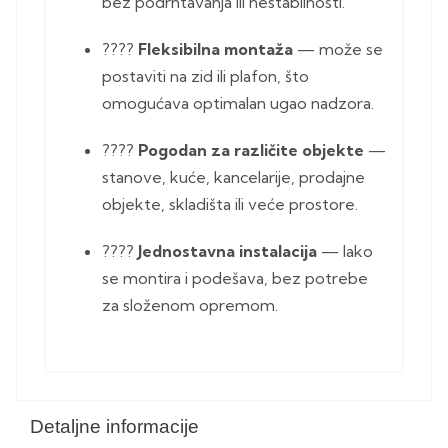
bez podrhtavanja ili nestabilnosti.
????
Fleksibilna montaža
— može se
postaviti na zid ili plafon, što
omogućava optimalan ugao nadzora.
????
Pogodan za različite objekte
—
stanove, kuće, kancelarije, prodajne
objekte, skladišta ili veće prostore.
????
Jednostavna instalacija
— lako
se montira i podešava, bez potrebe
za složenom opremom.
Detaljne informacije