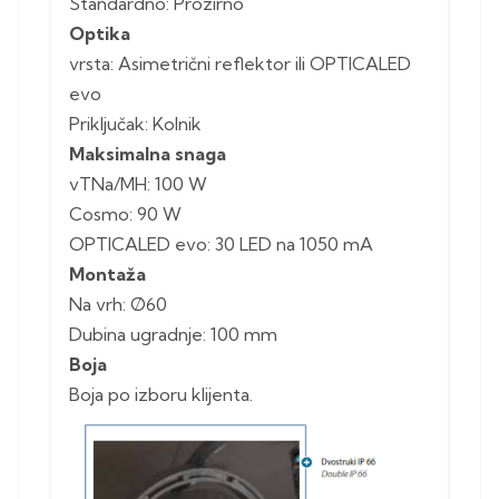
Standardno: Prozirno
Optika
vrsta: Asimetrični reflektor ili OPTICALED
evo
Priključak: Kolnik
Maksimalna snaga
vTNa/MH: 100 W
Cosmo: 90 W
OPTICALED evo: 30 LED na 1050 mA
Montaža
Na vrh: Ø60
Dubina ugradnje: 100 mm
Boja
Boja po izboru klijenta.