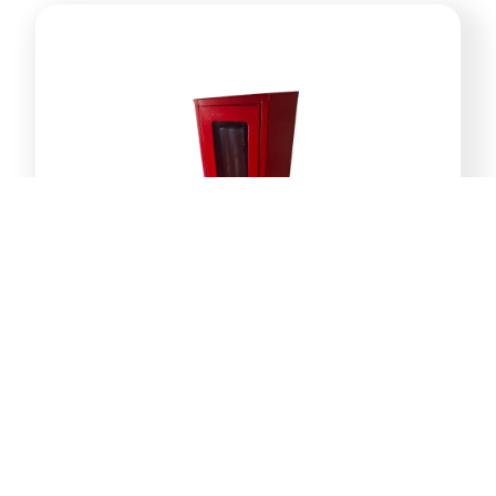
Ormar za vatrogasni aparat S9 9kg
ormar za protivpožarni pp aparat
61,00
KM
Dodaj u korpu