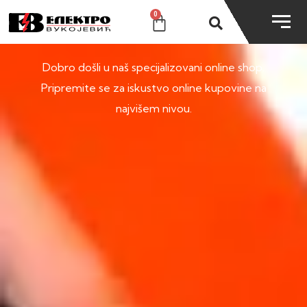
0
SHOP
Dobro došli u naš specijalizovani online shop.
Pripremite se za iskustvo online kupovine na
najvišem nivou.