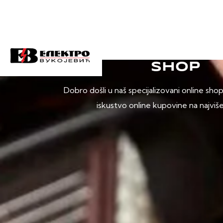
SHOP
Dobro došli u naš specijalizovani online sho
iskustvo online kupovine na najviš