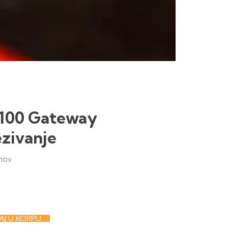
100 Gateway
ezivanje
nov
J U KORPU