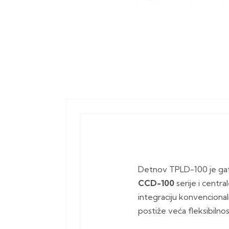
Detnov TPLD-100 je gat
CCD-100
serije i centr
integraciju konvencional
postiže veća fleksibilno