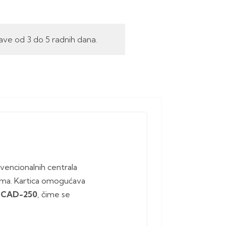
ave od 3 do 5 radnih dana.
encionalnih centrala
ema. Kartica omogućava
i
CAD-250
, čime se