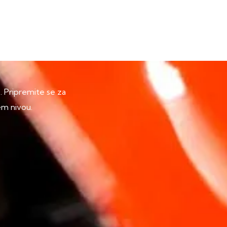
p. Pripremite se za
em nivou.