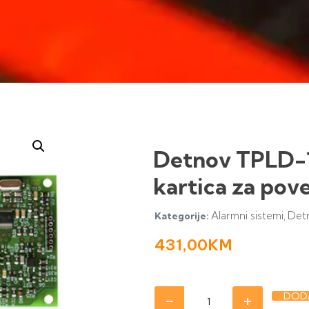
Detnov TPLD-
kartica za pov
Alarmni sistemi
Det
Kategorije:
,
431,00
KM
DODA