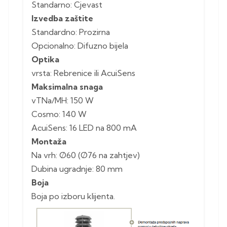
Standarno: Cjevast
Izvedba zaštite
Standardno: Prozirna
Opcionalno: Difuzno bijela
Optika
vrsta: Rebrenice ili AcuiSens
Maksimalna snaga
vTNa/MH: 150 W
Cosmo: 140 W
AcuiSens: 16 LED na 800 mA
Montaža
Na vrh: Ø60 (Ø76 na zahtjev)
Dubina ugradnje: 80 mm
Boja
Boja po izboru klijenta.