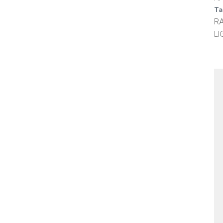
Ta
R
LI