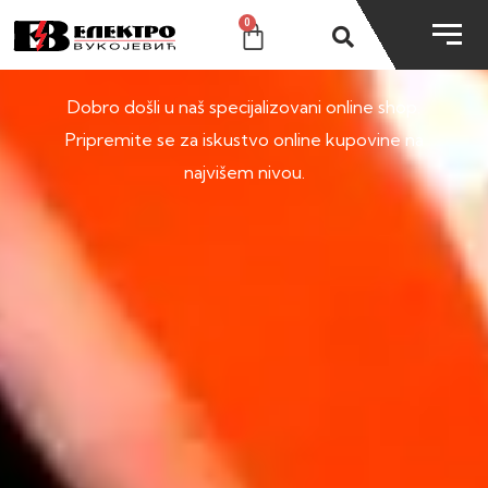
0
SHOP
Dobro došli u naš specijalizovani online shop.
Pripremite se za iskustvo online kupovine na
najvišem nivou.