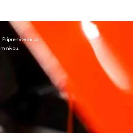
p. Pripremite se za
em nivou.