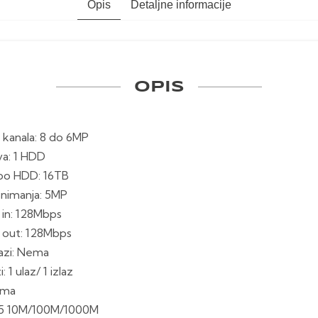
Opis
Detaljne informacije
OPIS
 kanala: 8 do 6MP
va: 1 HDD
 po HDD: 16TB
snimanja: 5MP
in: 128Mbps
 out: 128Mbps
lazi: Nema
: 1 ulaz/ 1 izlaz
ema
J45 10M/100M/1000M