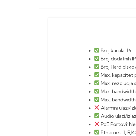
Broj kanala: 16
Broj dodatnih IP
Broj Hard disko
Max. kapacitet
Max. rezolucija 
Max. bandwidth 
Max. bandwidth
Alarmni ulazi/iz
Audio ulazi/izlazi
PoE Portovi: N
Ethernet: 1, R