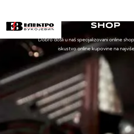
SHOP
Dobro došli u naš specijalizovani online sho
iskustvo online kupovine na najviš