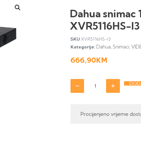
Dahua snimac 1
XVR5116HS-I3
SKU
XVR5116HS-I3
Dahua
Snimaci
VID
Kategorije:
,
,
666,90
KM
DODA
Procijenjeno vrijeme dost