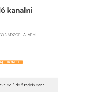
6 kanalni
EO NADZOR I ALARMI
J U KORPU
ave od 3 do 5 radnih dana.