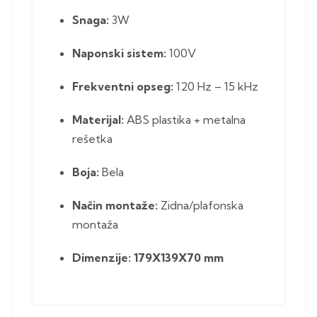
Snaga:
3W
Naponski sistem:
100V
Frekventni opseg:
120 Hz – 15 kHz
Materijal:
ABS plastika + metalna
rešetka
Boja:
Bela
Način montaže:
Zidna/plafonska
montaža
Dimenzije: 179X139X70 mm