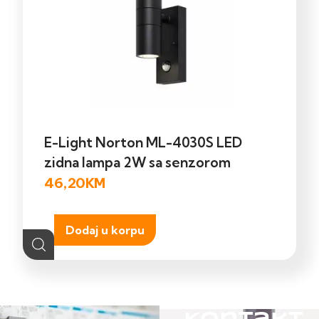
E-Light Norton ML-4030S LED
zidna lampa 2W sa senzorom
46,20
KM
Dodaj u korpu