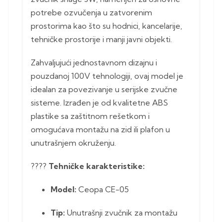
potrebe ozvučenja u zatvorenim
prostorima kao što su hodnici, kancelarije,
tehničke prostorije i manji javni objekti.
Zahvaljujući jednostavnom dizajnu i
pouzdanoj 100V tehnologiji, ovaj model je
idealan za povezivanje u serijske zvučne
sisteme. Izrađen je od kvalitetne ABS
plastike sa zaštitnom rešetkom i
omogućava montažu na zid ili plafon u
unutrašnjem okruženju.
????
Tehničke karakteristike:
Model:
Ceopa CE-05
Tip:
Unutrašnji zvučnik za montažu