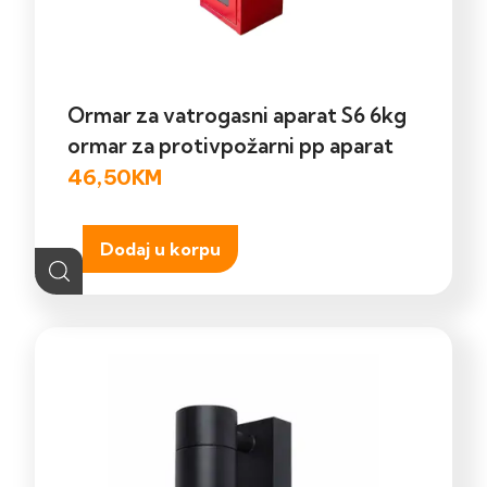
Ormar za vatrogasni aparat S6 6kg
ormar za protivpožarni pp aparat
46,50
KM
Dodaj u korpu