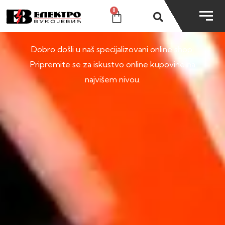
0
SHOP
Dobro došli u naš specijalizovani online shop.
Pripremite se za iskustvo online kupovine na
najvišem nivou.