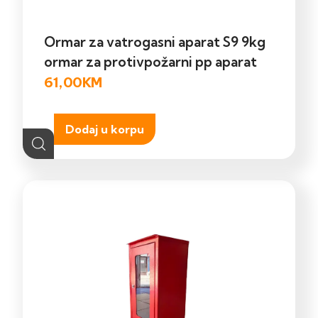
Ormar za vatrogasni aparat S9 9kg
ormar za protivpožarni pp aparat
61,00
KM
Dodaj u korpu