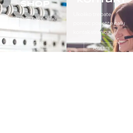
Kontakt
Shop
Ukoliko trebate
Pretražite naš online
pomoć posjetite našu
shop.
kontak stranicu.
POSJETITE
POSJETITE