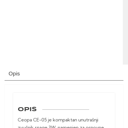
Opis
OPIS
Ceopa CE-05 je kompaktan unutrašnji
zvučnik snage 3W, namenjen za osnovne