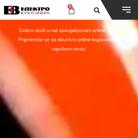
0
SHOP
Dobro došli u naš specijalizovani online shop.
Pripremite se za iskustvo online kupovine na
najvišem nivou.