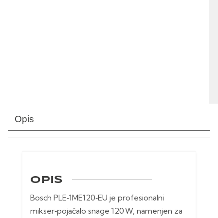
Opis
OPIS
Bosch PLE‑1ME120‑EU je profesionalni
mikser‑pojačalo snage 120 W, namenjen za