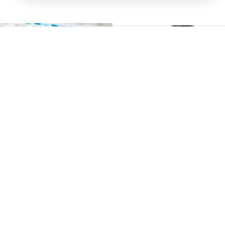
Kontakt
Shop
Ukoliko trebate
Pretražite naš online
pomoć posjetite našu
shop.
kontak stranicu.
POSJETITE
POSJETITE