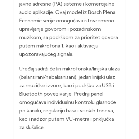
javne adresne (PA) sisteme i komercijalne
audio aplikacije. Ovaj model iz Bosch Plena
Economic serije omogućava istovremeno
upravljanje govorom i pozadinskom
muzikom, sa podrškom za prioritet govora
putem mikrofona 1, kao i aktivaciju
upozoravajućeg signala.
Uređaj sadrži četiri mikrofonska/linijska ulaza
(balansirani/nebalsanisani), jedan linijski ulaz
za muzičke izvore, kao i podršku za USB i
Bluetooth povezivanje. Prednji panel
omogućava individualnu kontrolu glasnoće
po kanalu, regulaciju basa i visokih tonova,
kao i nadzor putem VU-metra i priključka
za slušalice.