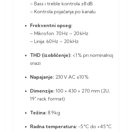
– Bass i treble kontrola ±8 dB
– Kontrola pojačanja po kanalu
Frekventni opseg:
– Mikrofon: 70 Hz – 20 kHz
– Linija: 60 Hz – 20 kHz
THD (izobličenje):
<1 % pri nominalnoj
snazi
Napajanje:
230 V AC ±10 %
Dimenzije:
100 × 430 × 270 mm (2U,
19″ rack format)
Težina:
8.9 kg
Radna temperatura:
-5 °C do +45 °C