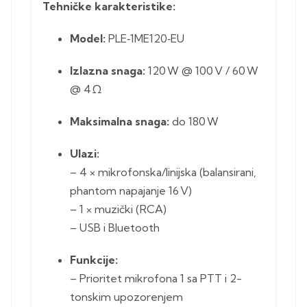
Tehničke karakteristike:
Model:
PLE‑1ME120‑EU
Izlazna snaga:
120 W @ 100 V / 60 W
@ 4 Ω
Maksimalna snaga:
do 180 W
Ulazi:
– 4 × mikrofonska/linijska (balansirani,
phantom napajanje 16 V)
– 1 × muzički (RCA)
– USB i Bluetooth
Funkcije:
– Prioritet mikrofona 1 sa PTT i 2-
tonskim upozorenjem