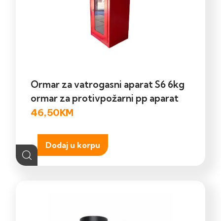
Ormar za vatrogasni aparat S6 6kg
ormar za protivpožarni pp aparat
46,50
KM
Dodaj u korpu