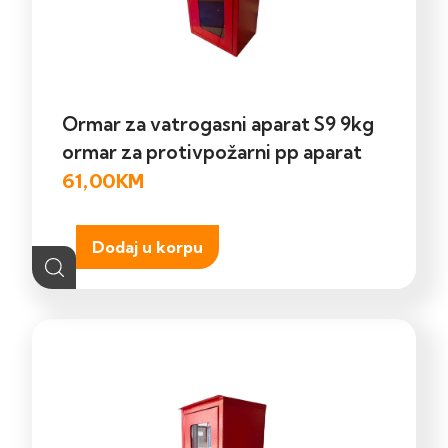
Ormar za vatrogasni aparat S9 9kg
ormar za protivpožarni pp aparat
61,00
KM
Dodaj u korpu