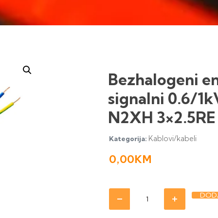
Bezhalogeni e
signalni 0.6/1k
N2XH 3×2.5RE
Kablovi/kabeli
Kategorija:
0,00
KM
DODA