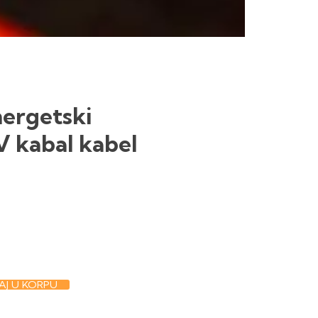
nergetski
V kabal kabel
J U KORPU