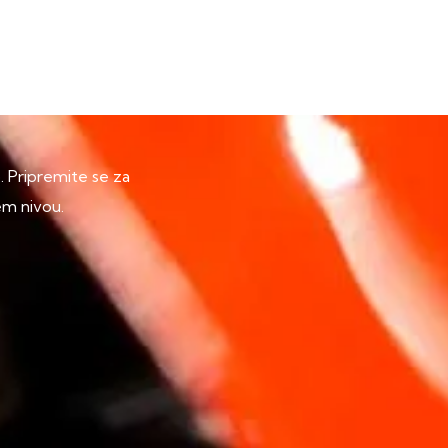
p. Pripremite se za
em nivou.