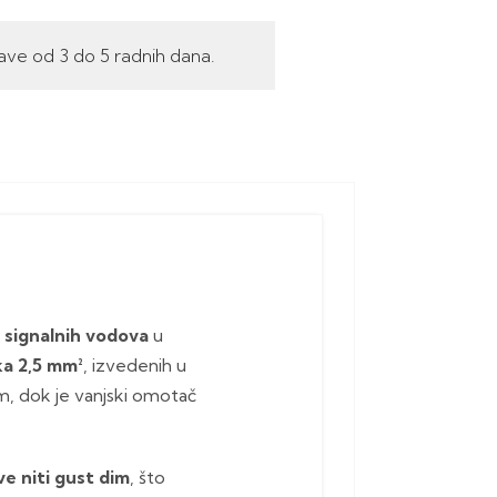
ave od 3 do 5 radnih dana.
i signalnih vodova
u
ka 2,5 mm²
, izvedenih u
om, dok je vanjski omotač
e niti gust dim
, što