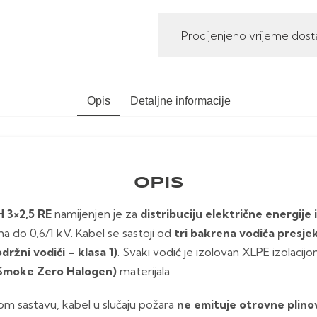
Procijenjeno vrijeme dost
Opis
Detaljne informacije
OPIS
 3×2,5 RE
namijenjen je za
distribuciju električne energije 
do 0,6/1 kV. Kabel se sastoji od
tri bakrena vodiča presje
držni vodiči – klasa 1)
. Svaki vodič je izolovan XLPE izolacij
Smoke Zero Halogen)
materijala.
om sastavu, kabel u slučaju požara
ne emituje otrovne plinov