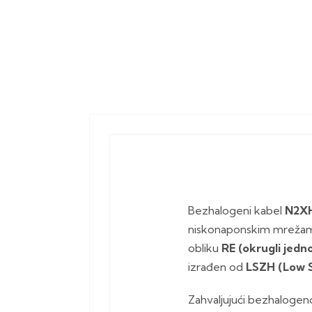
Bezhalogeni kabel
N2XH
niskonaponskim mrežama 
obliku
RE (okrugli jedno
izrađen od
LSZH (Low 
Zahvaljujući bezhalogen