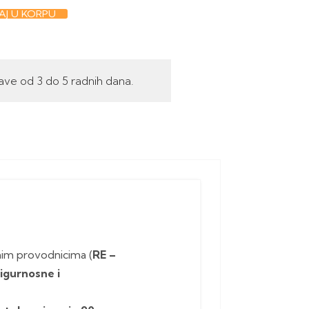
J U KORPU
ave od 3 do 5 radnih dana.
im provodnicima (
RE –
sigurnosne i