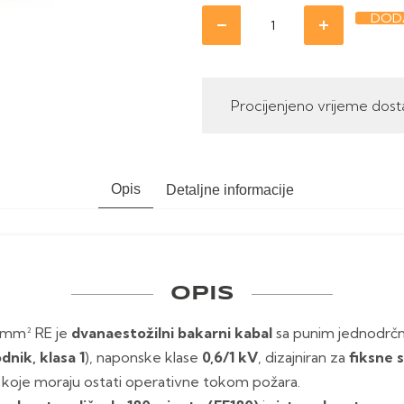
DODA
Procijenjeno vrijeme dost
Opis
Detaljne informacije
OPIS
 mm² RE je
dvanaestožilni bakarni kabal
sa punim jednodrčn
dnik, klasa 1
), naponske klase
0,6/1 kV
, dizajniran za
fiksne 
koje moraju ostati operativne tokom požara.