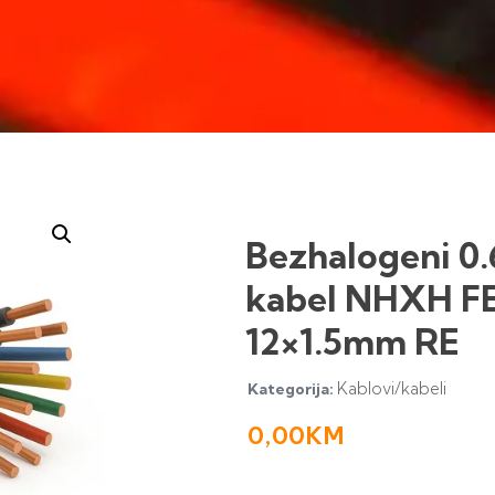
Bezhalogeni 0.
kabel NHXH F
12×1.5mm RE
Kablovi/kabeli
Kategorija:
0,00
KM