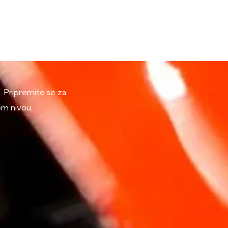
p. Pripremite se za
em nivou.