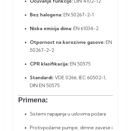
Očuvanje funkcije:
DIN 4102-12
Bez halogena:
EN 50267-2-1
Niska emisija dima:
EN 61034-2
Otpornost na korozivne gasove:
EN
50267-2-2
CPR klasifikacija:
EN 50575
Standardi:
VDE 0266, IEC 60502-1,
DIN EN 50575
Primena:
Sistemi napajanja u uslovima požara
Protivpožarne pumpe, dimne zavese i