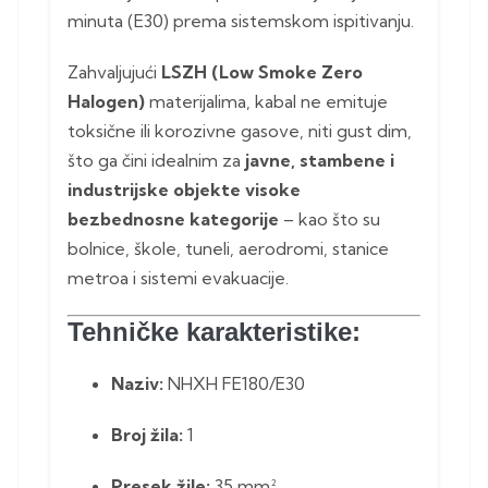
minuta (E30) prema sistemskom ispitivanju.
Zahvaljujući
LSZH (Low Smoke Zero
Halogen)
materijalima, kabal ne emituje
toksične ili korozivne gasove, niti gust dim,
što ga čini idealnim za
javne, stambene i
industrijske objekte visoke
bezbednosne kategorije
– kao što su
bolnice, škole, tuneli, aerodromi, stanice
metroa i sistemi evakuacije.
Tehničke karakteristike:
Naziv:
NHXH FE180/E30
Broj žila:
1
Presek žile:
35 mm²