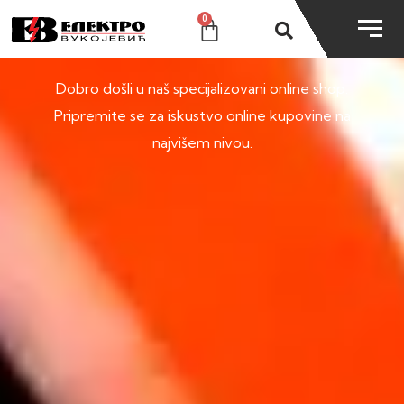
0
SHOP
Dobro došli u naš specijalizovani online shop.
Pripremite se za iskustvo online kupovine na
najvišem nivou.