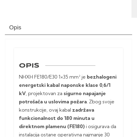
Opis
OPIS
NHXH FE180/E30 1×35 mm² je
bezhalogeni
energetski kabal naponske klase 0,6/1
kV
, projektovan za
sigurno napajanje
potrošača u uslovima požara
. Zbog svoje
konstrukcije, ovaj kabal
zadržava
funkcionalnost do 180 minuta u
direktnom plamenu (FE180)
i osigurava da
instalacija ostane operativna najmanje 30