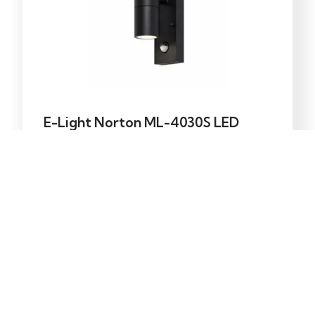
E-Light Norton ML-4030S LED
zidna lampa 2W sa senzorom
46,20
KM
Dodaj u korpu
Kontakt
Shop