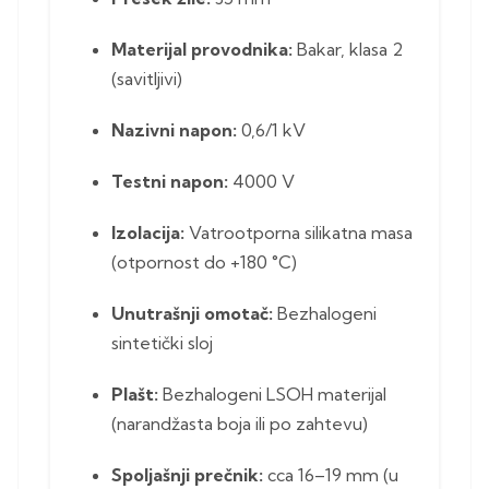
Materijal provodnika:
Bakar, klasa 2
(savitljivi)
Nazivni napon:
0,6/1 kV
Testni napon:
4000 V
Izolacija:
Vatrootporna silikatna masa
(otpornost do +180 °C)
Unutrašnji omotač:
Bezhalogeni
sintetički sloj
Plašt:
Bezhalogeni LSOH materijal
(narandžasta boja ili po zahtevu)
Spoljašnji prečnik:
cca 16–19 mm (u