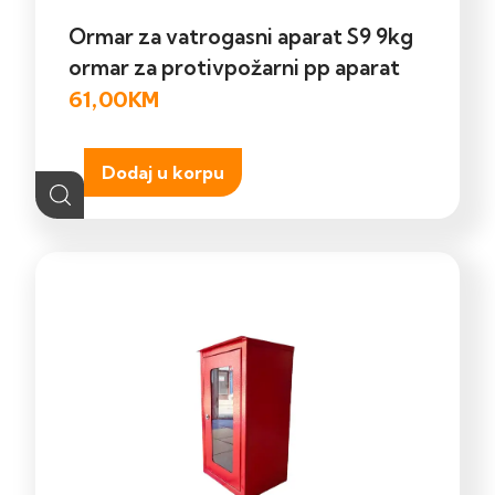
Ormar za vatrogasni aparat S9 9kg
ormar za protivpožarni pp aparat
61,00
KM
Dodaj u korpu