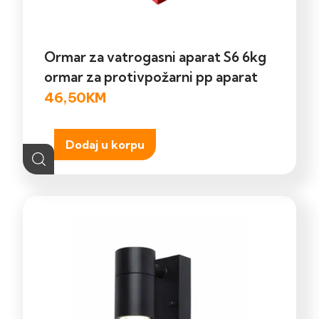
Ormar za vatrogasni aparat S6 6kg
ormar za protivpožarni pp aparat
46,50
KM
Dodaj u korpu