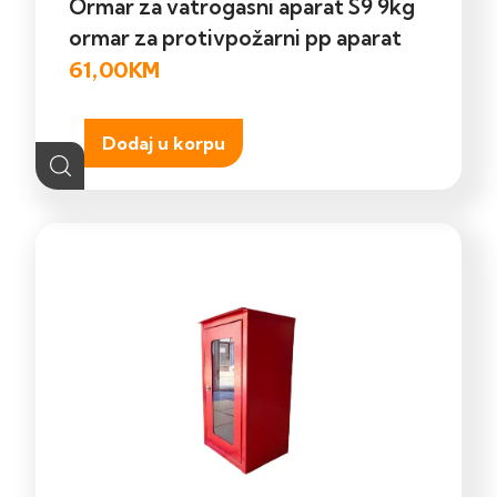
Ormar za vatrogasni aparat S9 9kg
ormar za protivpožarni pp aparat
61,00
KM
Dodaj u korpu