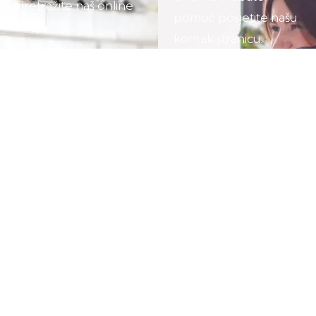
Pretražite naš online
pomoć posjetite našu
shop.
kontak stranicu.
POSJETITE
POSJETITE