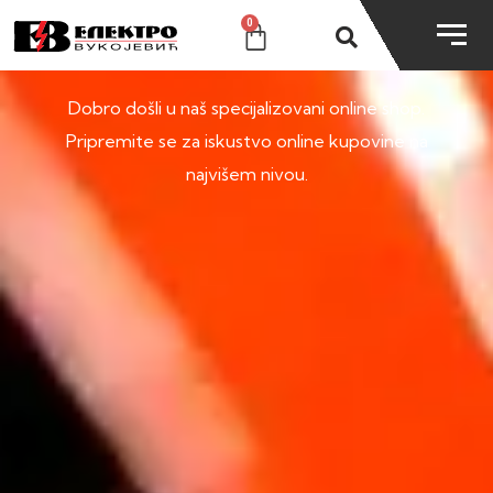
0
SHOP
Dobro došli u naš specijalizovani online shop.
Pripremite se za iskustvo online kupovine na
najvišem nivou.