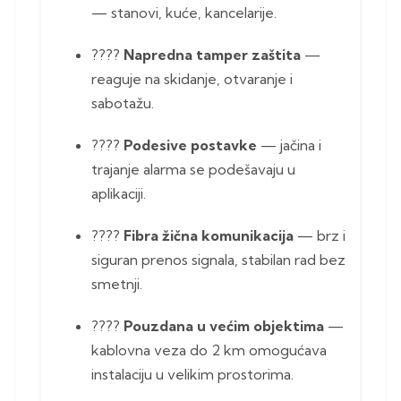
— stanovi, kuće, kancelarije.
????
Napredna tamper zaštita
—
reaguje na skidanje, otvaranje i
sabotažu.
????
Podesive postavke
— jačina i
trajanje alarma se podešavaju u
aplikaciji.
????
Fibra žična komunikacija
— brz i
siguran prenos signala, stabilan rad bez
smetnji.
????
Pouzdana u većim objektima
—
kablovna veza do 2 km omogućava
instalaciju u velikim prostorima.