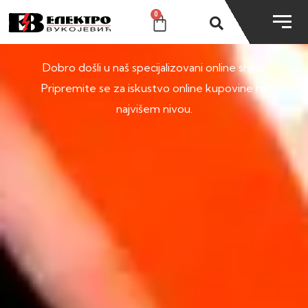
0
SHOP
Dobro došli u naš specijalizovani online shop.
Pripremite se za iskustvo online kupovine na
najvišem nivou.