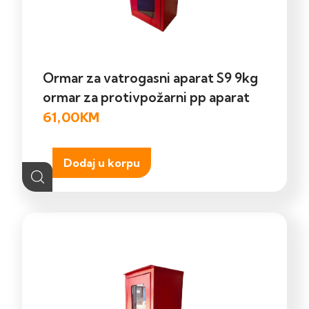
Ormar za vatrogasni aparat S9 9kg
ormar za protivpožarni pp aparat
61,00
KM
Dodaj u korpu