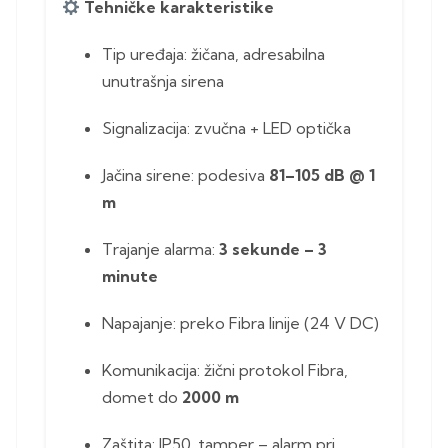
Tehničke karakteristike
Tip uređaja: žičana, adresabilna
unutrašnja sirena
Signalizacija: zvučna + LED optička
Jačina sirene: podesiva
81–105 dB @ 1
m
Trajanje alarma:
3 sekunde – 3
minute
Napajanje: preko Fibra linije (24 V DC)
Komunikacija: žični protokol Fibra,
domet do
2000 m
Zaštita: IP50, tamper – alarm pri