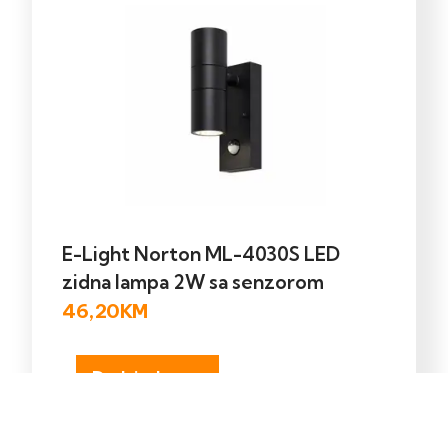
E-Light Norton ML-4030S LED
zidna lampa 2W sa senzorom
46,20
KM
Dodaj u korpu