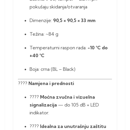
pokušaju skidanja/otvaranja
Dimenzije:
90,5 × 90,5 × 33 mm
Težina: ~84 g
Temperaturni raspon rada:
-10 °C do
+40 °C
Boja: crna (BL – Black)
????
Namjena i prednosti
????
Moćna zvučna i vizuelna
signalizacija
— do 105 dB + LED
indikator.
????
Idealna za unutrašnju zaštitu