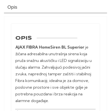
Opis
OPIS
AJAX FIBRA HomeSiren BL Superior
je
žičana adresabilna unutrašnja sirena koja
pruža snažnu akustičku i LED signalizaciju u
slučaju alarma. Zahvaljujući podesivoj jačini
zvuka, naprednoj tamper zaštiti i stabilnoj
Fibra komunikaciji, idealna je za domove,
poslovne prostore i sve objekte gdje je
potrebna pouzdana i brza reakcija na
alarmne događaje.