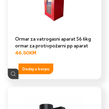
Ormar za vatrogasni aparat S6 6kg
ormar za protivpožarni pp aparat
46,50
KM
Dodaj u korpu