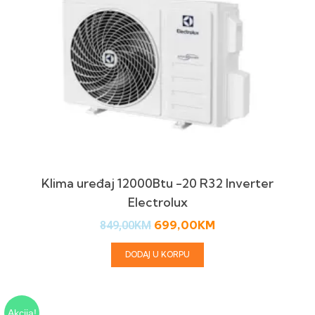
Klima uređaj 12000Btu -20 R32 Inverter
Electrolux
699,00
KM
849,00
KM
DODAJ U KORPU
Akcija!