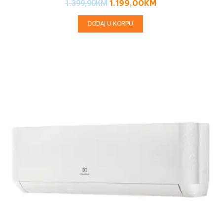
1.199,00
KM
1.399,90
KM
DODAJ U KORPU