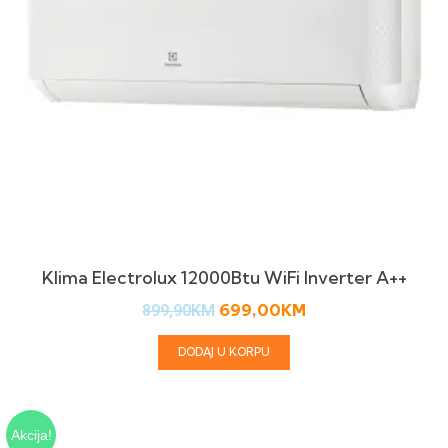
Klima Electrolux 12000Btu WiFi Inverter A++
699,00
KM
899,90
KM
DODAJ U KORPU
Akcija!