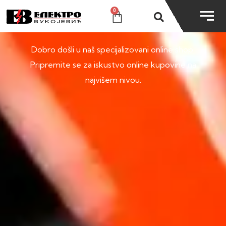
0
SHOP
Dobro došli u naš specijalizovani online shop.
Pripremite se za iskustvo online kupovine na
najvišem nivou.