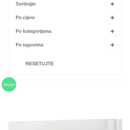
Sortirajte
Po cijeni
Po kategorijama
GRIJANJE, VENTILACIJA I
Po tagovima
KLIMATIZACIJA
(8)
Electrolux
(8)
Electrolux
(2)
RESETUJTE
Klima uredjaji
(8)
Electrolux
(8)
Akcija!