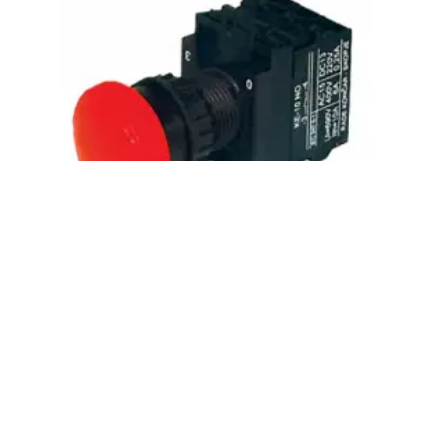
Taster PB 22-4-11 Rade Končar
0,00
KM
DODAJ U KORPU