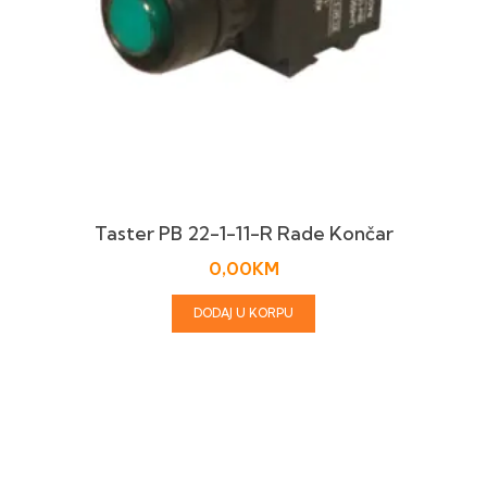
Taster PB 22-1-11-R Rade Končar
0,00
KM
DODAJ U KORPU