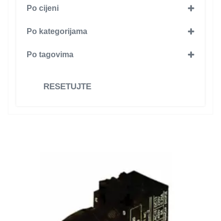
Po cijeni
Po kategorijama
SKLOPNA TEHNIKA I OPREMA ZA
Po tagovima
INDUSTRIJU
(30)
EMAS
(12)
Tasteri
(30)
Plastim
(10)
RESETUJTE