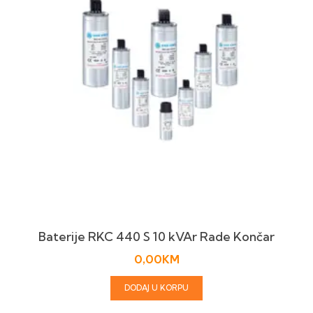
Baterije RKC 440 S 10 kVAr Rade Končar
0,00
KM
DODAJ U KORPU