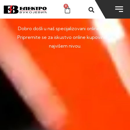
0
SHOP
Dobro došli u naš specijalizovani online shop.
Pripremite se za iskustvo online kupovine na
najvišem nivou.