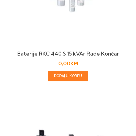
Baterije RKC 440 S 15 kVAr Rade Končar
0,00
KM
DODAJ U KORPU