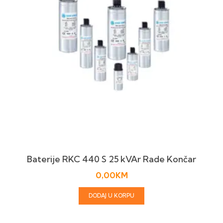
Baterije RKC 440 S 25 kVAr Rade Končar
0,00
KM
DODAJ U KORPU