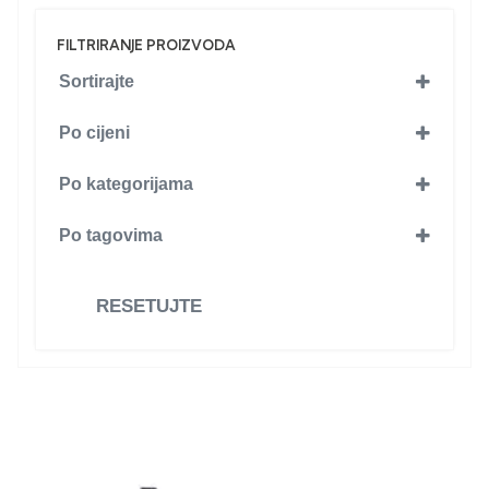
FILTRIRANJE PROIZVODA
Sortirajte
Po cijeni
Po kategorijama
SKLOPNA TEHNIKA I OPREMA ZA
Po tagovima
INDUSTRIJU
(15)
ETI
(8)
Baterije RKC
(15)
RESETUJTE